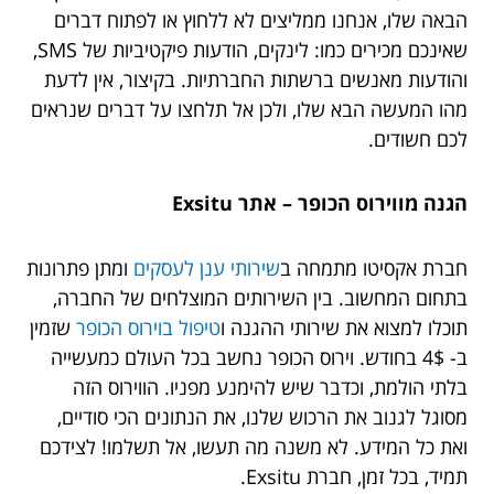
הבאה שלו, אנחנו ממליצים לא ללחוץ או לפתוח דברים
שאינכם מכירים כמו: לינקים, הודעות פיקטיביות של SMS,
והודעות מאנשים ברשתות החברתיות. בקיצור, אין לדעת
מהו המעשה הבא שלו, ולכן אל תלחצו על דברים שנראים
לכם חשודים.
הגנה מווירוס הכופר – אתר Exsitu
חברת אקסיטו מתמחה ב
שירותי ענן לעסקים
ומתן פתרונות
בתחום המחשוב. בין השירותים המוצלחים של החברה,
תוכלו למצוא את שירותי ההגנה ו
טיפול בוירוס הכופר
שזמין
ב- 4$ בחודש. וירוס הכופר נחשב בכל העולם כמעשייה
בלתי הולמת, וכדבר שיש להימנע מפניו. הווירוס הזה
מסוגל לגנוב את הרכוש שלנו, את הנתונים הכי סודיים,
ואת כל המידע. לא משנה מה תעשו, אל תשלמו! לצידכם
תמיד, בכל זמן, חברת Exsitu.