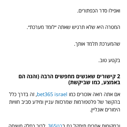
ואפילו סדר הכפתורים.
המטרה היא שלא תרגיש שאתה ״לומד מערכת״.
שהמערכת תלמד אותך.
בקטע טוב.
2 קישורים שאנשים מחפשים הרבה (והנה הם
באמצע, כמו שביקשת)
אם אתה רואה אזכורים כמו
bet365 israel
, זה בדרך כלל
בהקשר של פלטפורמות שמרכזות עניין ומידע סביב חוויות
הימורים אונליין.
ובמקומות אחרים תיתקל גם ב
בט365
, לרוב כחלק משיחה