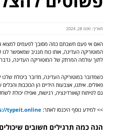
פשוטים להצלח
תאריך: ספט 28, 2024
האם אי פעם חשבתם כמה מסובך לפעמים למצוא את ה
המוטוריקה העדינה, אותו כוח מגניב שמאפשר לנו לת
לתוך עולמה המרתק של המוטוריקה העדינה, נדבר על 
כשמדובר במוטוריקה העדינה, מדובר ביכולת שלנו ל
פאזלים. איתנו, אצבעות הידיים הן הכוכבות והכלי
גם לפיתוח קואורדינציה, רגישות, ואפילו יכולת לשח
>> למידע נוסף היכנסו לאתר:
://typeit.online/
הנה כמה תרגילים חשובים שיכולים